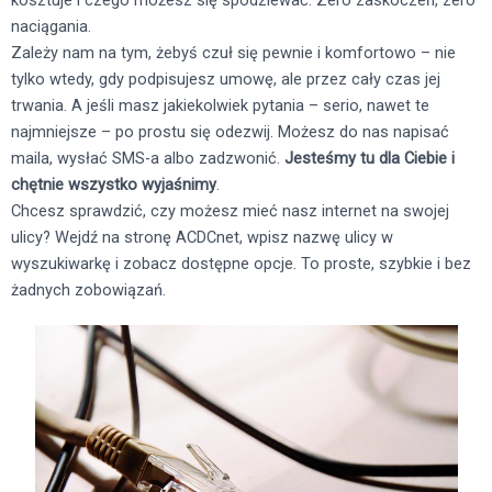
kosztuje i czego możesz się spodziewać. Zero zaskoczeń, zero
naciągania.
Zależy nam na tym, żebyś czuł się pewnie i komfortowo – nie
tylko wtedy, gdy podpisujesz umowę, ale przez cały czas jej
trwania. A jeśli masz jakiekolwiek pytania – serio, nawet te
najmniejsze – po prostu się odezwij. Możesz do nas napisać
maila, wysłać SMS-a albo zadzwonić.
Jesteśmy tu dla Ciebie i
chętnie wszystko wyjaśnimy
.
Chcesz sprawdzić, czy możesz mieć nasz internet na swojej
ulicy? Wejdź na stronę ACDCnet, wpisz nazwę ulicy w
wyszukiwarkę i zobacz dostępne opcje. To proste, szybkie i bez
żadnych zobowiązań.